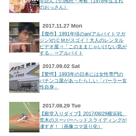
を読んでの感想・考察（1978年生まれ
のおっさん）
2017.11.27 Mon
【傑作】1991年頃のan(アルバイトマガ
ジン)のＣＭがスゴイ！大人のレンタル
ビデオ屋⇒「このままじゃいけない気が
する」⇒アルバイト
2017.09.02 Sat
【驚愕】1993年の日本には女性専門の
パチンコ屋があったらしい「パーラー女
性自身」
2017.08.29 Tue
【殿堂入りダイブ】2017/08/29横浜戦、
荒木のスーパーヘッドスライディングが
凄すぎ！（画像コマ送り化）