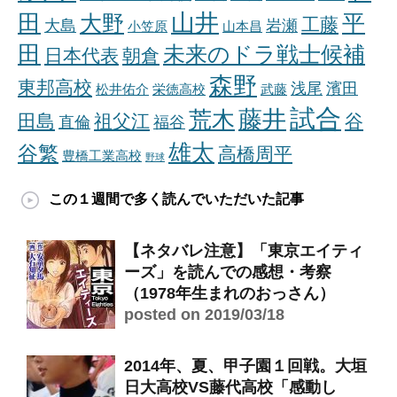
山井
田
平
大野
工藤
大島
岩瀬
小笠原
山本昌
田
未来のドラ戦士候補
日本代表
朝倉
森野
東邦高校
浅尾
濱田
松井佑介
栄徳高校
武藤
試合
藤井
荒木
田島
祖父江
谷
直倫
福谷
雄太
谷繁
高橋周平
豊橋工業高校
野球
この１週間で多く読んでいただいた記事
【ネタバレ注意】「東京エイティ
ーズ」を読んでの感想・考察
（1978年生まれのおっさん）
posted on 2019/03/18
2014年、夏、甲子園１回戦。大垣
日大高校VS藤代高校「感動し