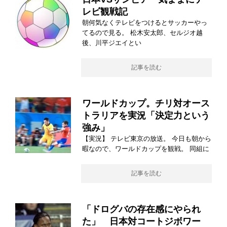
レビ観戦記
朝何気なくテレビをつけるとサッカーやっ
てるので見る。 松木安太郎、セルジオ越
後、川平ジエイとい
記事を読む
ワールドカップ。チリ対オース
トラリアを実況「決定力という
強み」
【実況】 テレビ東京の放送。 今日も朝から
暇なので、ワールドカップを観戦。 同組に
記事を読む
「ドログバの存在感にやられ
た」 日本対コートジボワー