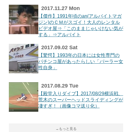
2017.11.27 Mon
【傑作】1991年頃のan(アルバイトマガ
ジン)のＣＭがスゴイ！大人のレンタル
ビデオ屋⇒「このままじゃいけない気が
する」⇒アルバイト
2017.09.02 Sat
【驚愕】1993年の日本には女性専門の
パチンコ屋があったらしい「パーラー女
性自身」
2017.08.29 Tue
【殿堂入りダイブ】2017/08/29横浜戦、
荒木のスーパーヘッドスライディングが
凄すぎ！（画像コマ送り化）
→もっと見る