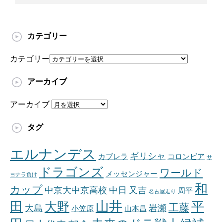
カテゴリー
カテゴリー
アーカイブ
アーカイブ
タグ
エルナンデス
ギリシャ
カブレラ
コロンビア
サ
ドラゴンズ
ワールド
メッセンジャー
ヨナラ負け
和
カップ
中京大中京高校
中日
又吉
周平
名古屋走り
山井
田
平
大野
工藤
大島
岩瀬
小笠原
山本昌