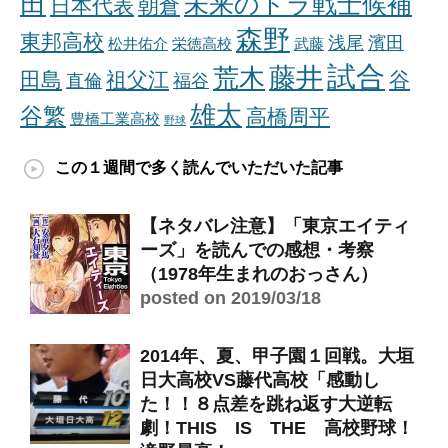
田
未来のドラ戦士候補
日本代表
朝倉
森野
東邦高校
浅尾
濱田
松井佑介
栄徳高校
武藤
試合
藤井
荒木
田島
祖父江
谷
直倫
福谷
雄太
谷繁
高橋周平
豊橋工業高校
野球
この１週間で多く読んでいただいた記事
【ネタバレ注意】「東京エイティ
ーズ」を読んでの感想・考察
（1978年生まれのおっさん）
posted on 2019/03/18
2014年、夏、甲子園１回戦。大垣
日大高校VS藤代高校「感動し
た！！８点差を跳ね返す大逆転
劇！THIS IS THE 高校野球！