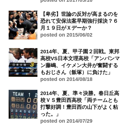
posted on 2017/05/16
【卑劣】世論の反対が高まるのを
恐れて安保法案早期強行採決？６
月１９日がＸデーか？
posted on 2015/06/02
2014年、夏、甲子園２回戦。東邦
高校VS日本文理高校「アンパンマ
ン藤嶋、イケメン大井が奮闘する
もおじさん（飯塚）に負けた」
posted on 2014/08/18
2014年、夏、準々決勝。春日丘高
校ＶＳ豊田西高校「両チームとも
打撃好調！豊田西の山下がよく粘
った。」
posted on 2014/07/29