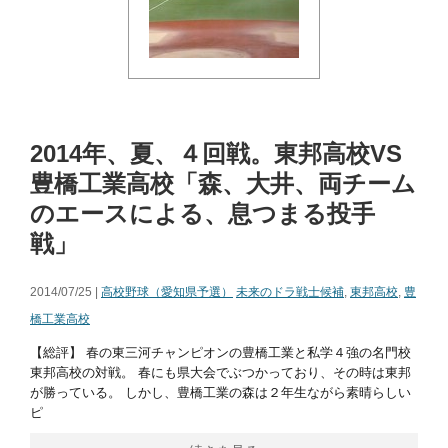
2014年、夏、４回戦。東邦高校VS
豊橋工業高校「森、大井、両チーム
のエースによる、息つまる投手
戦」
2014/07/25 |
高校野球（愛知県予選）
未来のドラ戦士候補
,
東邦高校
,
豊
橋工業高校
【総評】 春の東三河チャンピオンの豊橋工業と私学４強の名門校
東邦高校の対戦。 春にも県大会でぶつかっており、その時は東邦
が勝っている。 しかし、豊橋工業の森は２年生ながら素晴らしい
ピ