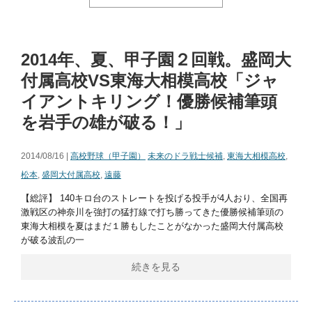
2014年、夏、甲子園２回戦。盛岡大
付属高校VS東海大相模高校「ジャ
イアントキリング！優勝候補筆頭
を岩手の雄が破る！」
2014/08/16 |
高校野球（甲子園）
未来のドラ戦士候補
,
東海大相模高校
,
松本
,
盛岡大付属高校
,
遠藤
【総評】 140キロ台のストレートを投げる投手が4人おり、全国再
激戦区の神奈川を強打の猛打線で打ち勝ってきた優勝候補筆頭の
東海大相模を夏はまだ１勝もしたことがなかった盛岡大付属高校
が破る波乱の一
続きを見る