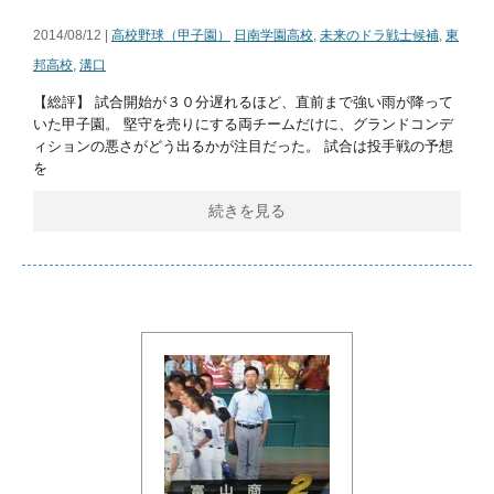
2014/08/12 |
高校野球（甲子園）
日南学園高校
,
未来のドラ戦士候補
,
東
邦高校
,
溝口
【総評】 試合開始が３０分遅れるほど、直前まで強い雨が降って
いた甲子園。 堅守を売りにする両チームだけに、グランドコンデ
ィションの悪さがどう出るかが注目だった。 試合は投手戦の予想
を
続きを見る