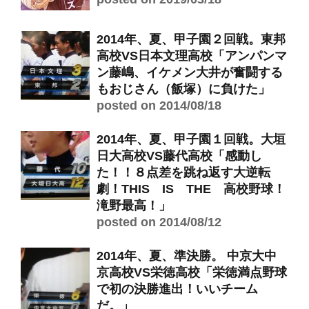
2014年、夏、甲子園２回戦。東邦
高校VS日本文理高校「アンパンマ
ン藤嶋、イケメン大井が奮闘する
もおじさん（飯塚）に負けた」
posted on 2014/08/18
2014年、夏、甲子園１回戦。大垣
日大高校VS藤代高校「感動し
た！！８点差を跳ね返す大逆転
劇！THIS IS THE 高校野球！
滝野最高！」
posted on 2014/08/12
2014年、夏、準決勝。 中京大中
京高校VS栄徳高校「栄徳満点野球
で初の決勝進出！いいチーム
だ。」