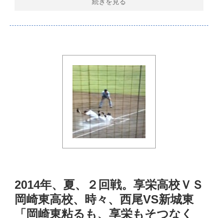
続きを見る
2014年、夏、２回戦。享栄高校ＶＳ
岡崎東高校、時々、西尾VS新城東
「岡崎東粘るも、享栄もそつなく