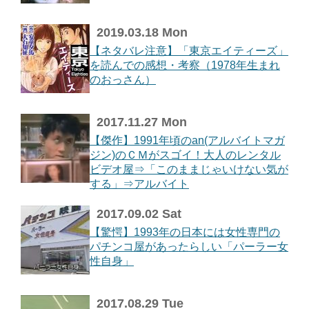
2019.03.18 Mon
【ネタバレ注意】「東京エイティーズ」
を読んでの感想・考察（1978年生まれ
のおっさん）
2017.11.27 Mon
【傑作】1991年頃のan(アルバイトマガ
ジン)のＣＭがスゴイ！大人のレンタル
ビデオ屋⇒「このままじゃいけない気が
する」⇒アルバイト
2017.09.02 Sat
【驚愕】1993年の日本には女性専門の
パチンコ屋があったらしい「パーラー女
性自身」
2017.08.29 Tue