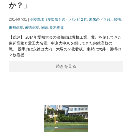
か？」
2014/07/31 |
高校野球（愛知県予選）
バンビ２世
,
未来のドラ戦士候補
,
東邦高校
,
栄徳高校
,
藤嶋
,
鈴木統偉
【総評】 2014年愛知大会の決勝戦は豊橋工業、豊川を倒してきた
東邦高校と愛工大名電、中京大中京を倒してきた栄徳高校の一
戦。 投手力は永徳は大内・大塚の２枚看板、東邦は大井・藤嶋の
２枚看板
続きを見る