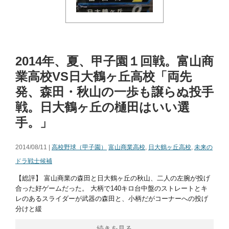
2014年、夏、甲子園１回戦。富山商
業高校VS日大鶴ヶ丘高校「両先
発、森田・秋山の一歩も譲らぬ投手
戦。日大鶴ヶ丘の樋田はいい選
手。」
2014/08/11 |
高校野球（甲子園）
富山商業高校
,
日大鶴ヶ丘高校
,
未来の
ドラ戦士候補
【総評】 富山商業の森田と日大鶴ヶ丘の秋山、二人の左腕が投げ
合った好ゲームだった。 大柄で140キロ台中盤のストレートとキ
レのあるスライダーが武器の森田と、小柄だがコーナーへの投げ
分けと緩
続きを見る