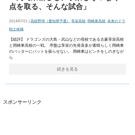
点を取る、そんな試合」
2014/07/21 |
高校野球（愛知県予選）
享栄高校
,
岡崎東高校
,
未来のドラ
戦士候補
【総評】 ドラゴンズの大島・武山などの母校である古豪享栄高校
と岡崎東高校の一戦。 序盤は享栄の先発喜多が素晴らしく岡崎東
のバッターにバットを振らせない。 岡崎東はピンチをしのぎなが
ら
続きを見る
スポンサーリンク