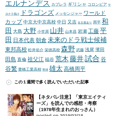
エルナンデス
ギリシャ
カブレラ
コロンビア
サ
ドラゴンズ
ワールド
メッセンジャー
ヨナラ負け
和
カップ
中京大中京高校
中日
又吉
周平
名古屋走り
山井
田
平
大野
工藤
大島
岩瀬
小笠原
山本昌
田
未来のドラ戦士候補
日本代表
朝倉
森野
東邦高校
浅尾
濱田
松井佑介
栄徳高校
武藤
試合
藤井
荒木
田島
祖父江
谷
直倫
福谷
雄太
谷繁
高橋周平
豊橋工業高校
野球
この１週間で多く読んでいただいた記事
【ネタバレ注意】「東京エイティ
ーズ」を読んでの感想・考察
（1978年生まれのおっさん）
posted on 2019/03/18