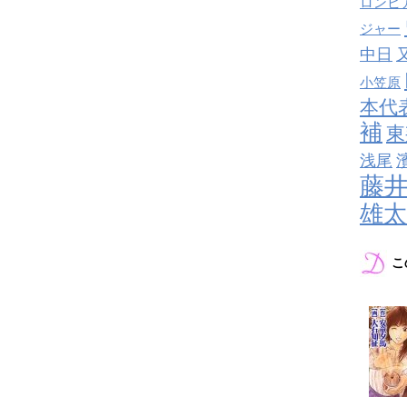
ロンビ
ジャー
中日
小笠原
本代
補
東
浅尾
藤
雄太
こ