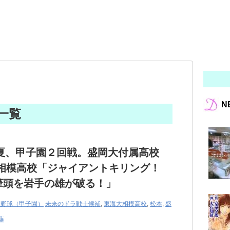
N
 一覧
、夏、甲子園２回戦。盛岡大付属高校
大相模高校「ジャイアントキリング！
筆頭を岩手の雄が破る！」
校野球（甲子園）
未来のドラ戦士候補
,
東海大相模高校
,
松本
,
盛
藤