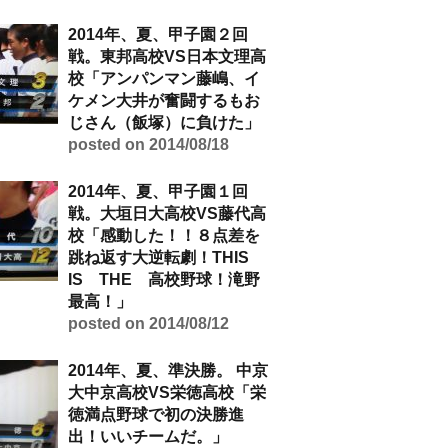
2014年、夏、甲子園２回
戦。東邦高校VS日本文理高
校「アンパンマン藤嶋、イ
ケメン大井が奮闘するもお
じさん（飯塚）に負けた」
posted on 2014/08/18
2014年、夏、甲子園１回
戦。大垣日大高校VS藤代高
校「感動した！！８点差を
跳ね返す大逆転劇！THIS
IS THE 高校野球！滝野
最高！」
posted on 2014/08/12
2014年、夏、準決勝。 中京
大中京高校VS栄徳高校「栄
徳満点野球で初の決勝進
出！いいチームだ。」