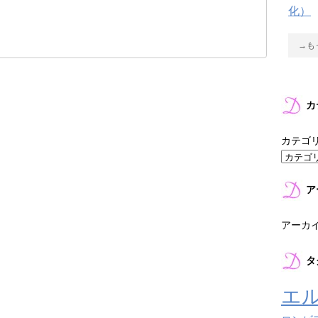
化）
→も
カ
カテゴ
ア
アーカ
タ
エ