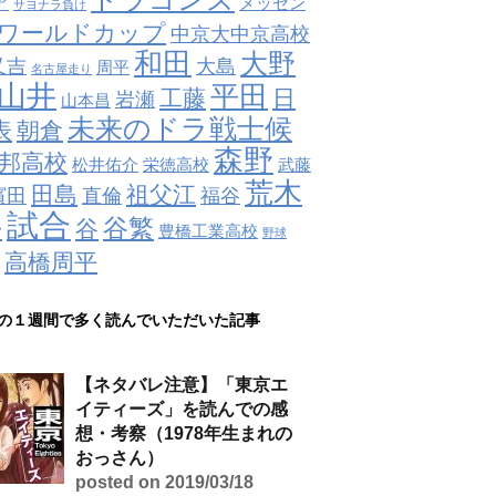
ア
メッセン
サヨナラ負け
ワールドカップ
中京大中京高校
和田
大野
又吉
大島
周平
名古屋走り
山井
平田
工藤
日
岩瀬
山本昌
未来のドラ戦士候
表
朝倉
森野
邦高校
松井佑介
栄徳高校
武藤
荒木
田島
祖父江
濱田
直倫
福谷
試合
井
谷繁
谷
豊橋工業高校
野球
高橋周平
の１週間で多く読んでいただいた記事
【ネタバレ注意】「東京エ
イティーズ」を読んでの感
想・考察（1978年生まれの
おっさん）
posted on 2019/03/18