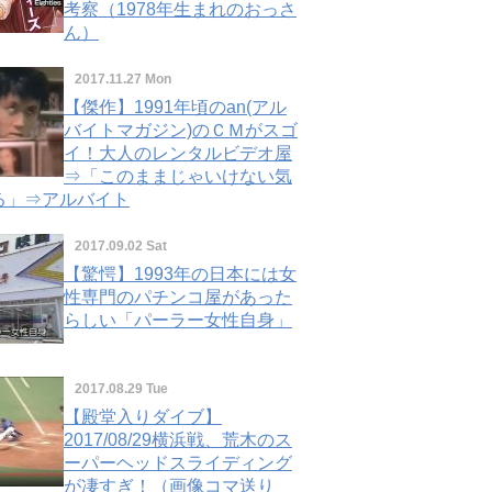
考察（1978年生まれのおっさ
ん）
2017.11.27 Mon
【傑作】1991年頃のan(アル
バイトマガジン)のＣＭがスゴ
イ！大人のレンタルビデオ屋
⇒「このままじゃいけない気
る」⇒アルバイト
2017.09.02 Sat
【驚愕】1993年の日本には女
性専門のパチンコ屋があった
らしい「パーラー女性自身」
2017.08.29 Tue
【殿堂入りダイブ】
2017/08/29横浜戦、荒木のス
ーパーヘッドスライディング
が凄すぎ！（画像コマ送り