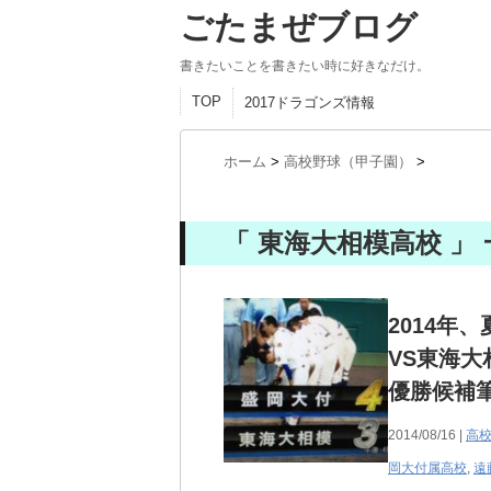
ごたまぜブログ
書きたいことを書きたい時に好きなだけ。
TOP
2017ドラゴンズ情報
ホーム
>
高校野球（甲子園）
>
「 東海大相模高校 」
2014年
VS東海
優勝候補
2014/08/16 |
高
岡大付属高校
,
遠