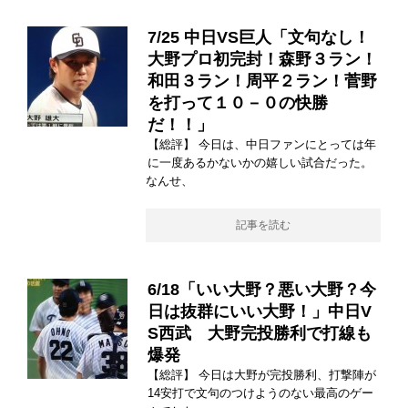
7/25 中日VS巨人「文句なし！
大野プロ初完封！森野３ラン！
和田３ラン！周平２ラン！菅野
を打って１０－０の快勝
だ！！」
【総評】 今日は、中日ファンにとっては年
に一度あるかないかの嬉しい試合だった。
なんせ、
記事を読む
6/18「いい大野？悪い大野？今
日は抜群にいい大野！」中日V
S西武 大野完投勝利で打線も
爆発
【総評】 今日は大野が完投勝利、打撃陣が
14安打で文句のつけようのない最高のゲー