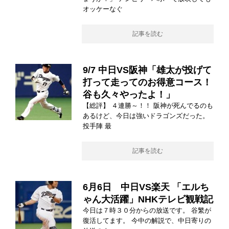
オッケーなぐ
記事を読む
9/7 中日VS阪神「雄太が投げて
打って走ってのお得意コース！
谷も久々やったよ！」
【総評】 ４連勝～！！ 阪神が死んでるのも
あるけど、今日は強いドラゴンズだった。
投手陣 最
記事を読む
6月6日 中日VS楽天 「エルち
ゃん大活躍」NHKテレビ観戦記
今日は７時３０分からの放送です。 谷繁が
復活してます。 今中の解説で、中日寄りの