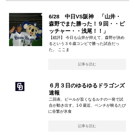
6/28 中日VS阪神 「山井・
森野でまた勝った！９回・・ピ
ッチャー・・浅尾！！」
【総評】 今日も山井が抑えて、森野が決め
るという３６歳コンビで勝った試合だっ
た。 ここま
記事を読む
６月３日のゆるゆるドラゴンズ
速報
二回表、ビールが旨くなるルナの一発で試
合が動き出す。1-0 最近、ベンチが映るたび
に谷繁が氷食
記事を読む