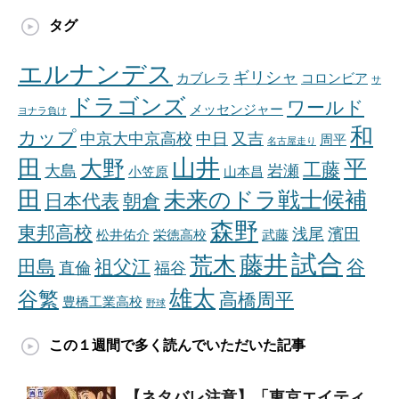
タグ
エルナンデス
ギリシャ
カブレラ
コロンビア
サ
ドラゴンズ
ワールド
メッセンジャー
ヨナラ負け
和
カップ
中京大中京高校
中日
又吉
周平
名古屋走り
山井
田
平
大野
工藤
大島
岩瀬
小笠原
山本昌
田
未来のドラ戦士候補
日本代表
朝倉
森野
東邦高校
浅尾
濱田
松井佑介
栄徳高校
武藤
試合
藤井
荒木
田島
祖父江
谷
直倫
福谷
雄太
谷繁
高橋周平
豊橋工業高校
野球
この１週間で多く読んでいただいた記事
【ネタバレ注意】「東京エイティ