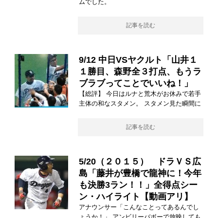
ムでした。
記事を読む
9/12 中日VSヤクルト「山井１
１勝目、森野全３打点、もうラ
ブラブってことでいいね！」
【総評】 今日はルナと荒木がお休みで若手
主体の和なスタメン。 スタメン見た瞬間に
記事を読む
5/20（２０１５） ドラＶＳ広
島「藤井が豊橋で龍神に！今年
も決勝3ラン！！」全得点シー
ン・ハイライト【動画アリ】
アナウンサー「こんなことってあるんでし
ょうか！」 アンビリーバボーで放映しても