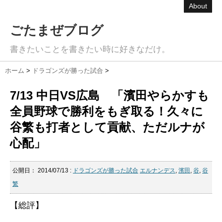
About
ごたまぜブログ
書きたいことを書きたい時に好きなだけ。
ホーム
>
ドラゴンズが勝った試合
>
7/13 中日VS広島 「濱田やらかすも
全員野球で勝利をもぎ取る！久々に
谷繁も打者として貢献、ただルナが
心配」
公開日：
2014/07/13
:
ドラゴンズが勝った試合
エルナンデス
,
濱田
,
谷
,
谷
繁
【総評】