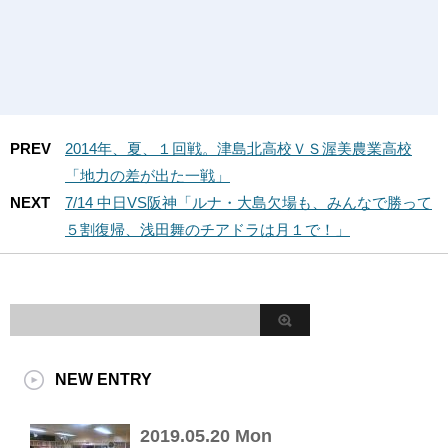
PREV
2014年、夏、１回戦。津島北高校ＶＳ渥美農業高校
「地力の差が出た一戦」
NEXT
7/14 中日VS阪神「ルナ・大島欠場も、みんなで勝って
５割復帰、浅田舞のチアドラは月１で！」
NEW ENTRY
2019.05.20 Mon