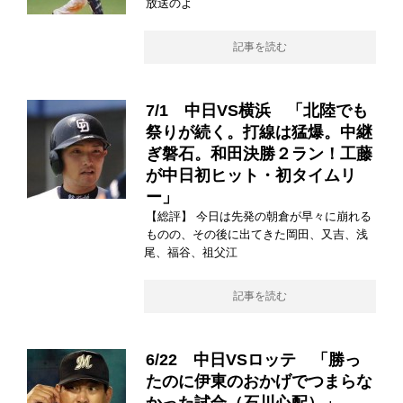
放送のよ
記事を読む
7/1 中日VS横浜 「北陸でも
祭りが続く。打線は猛爆。中継
ぎ磐石。和田決勝２ラン！工藤
が中日初ヒット・初タイムリ
ー」
【総評】 今日は先発の朝倉が早々に崩れる
ものの、その後に出てきた岡田、又吉、浅
尾、福谷、祖父江
記事を読む
6/22 中日VSロッテ 「勝っ
たのに伊東のおかげでつまらな