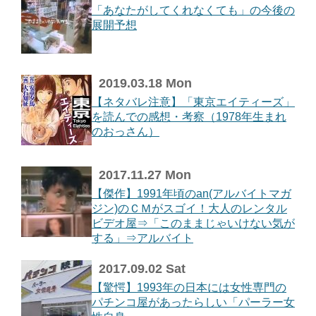
「あなたがしてくれなくても」の今後の
展開予想
2019.03.18 Mon
【ネタバレ注意】「東京エイティーズ」
を読んでの感想・考察（1978年生まれ
のおっさん）
2017.11.27 Mon
【傑作】1991年頃のan(アルバイトマガ
ジン)のＣＭがスゴイ！大人のレンタル
ビデオ屋⇒「このままじゃいけない気が
する」⇒アルバイト
2017.09.02 Sat
【驚愕】1993年の日本には女性専門の
パチンコ屋があったらしい「パーラー女