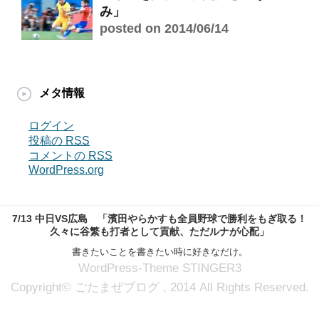
み」
posted on 2014/06/14
メタ情報
ログイン
投稿の
RSS
コメントの
RSS
WordPress.org
7/13 中日VS広島 「濱田やらかすも全員野球で勝利をもぎ取る！
久々に谷繁も打者として貢献、ただルナが心配」
書きたいことを書きたい時に好きなだけ。
WordPress-Theme STINGER3
Copyright© ごたまぜブログ , 2014 All Rights Reserved.