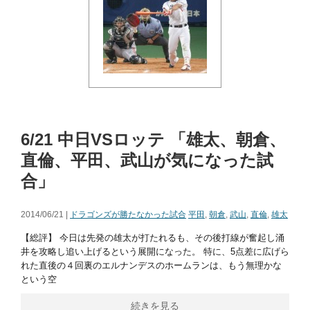
6/21 中日VSロッテ 「雄太、朝倉、
直倫、平田、武山が気になった試
合」
2014/06/21 |
ドラゴンズが勝たなかった試合
平田
,
朝倉
,
武山
,
直倫
,
雄太
【総評】 今日は先発の雄太が打たれるも、その後打線が奮起し涌
井を攻略し追い上げるという展開になった。 特に、5点差に広げら
れた直後の４回裏のエルナンデスのホームランは、もう無理かな
という空
続きを見る