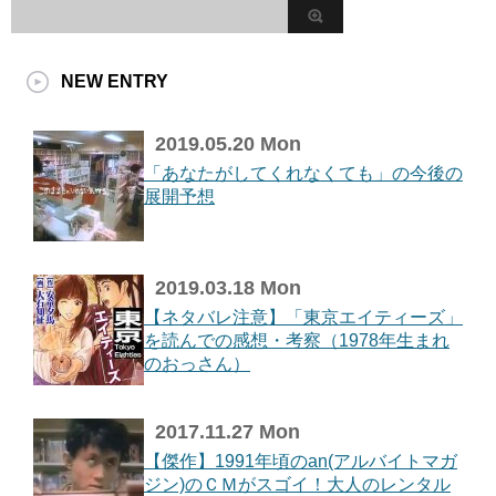
NEW ENTRY
2019.05.20 Mon
「あなたがしてくれなくても」の今後の
展開予想
2019.03.18 Mon
【ネタバレ注意】「東京エイティーズ」
を読んでの感想・考察（1978年生まれ
のおっさん）
2017.11.27 Mon
【傑作】1991年頃のan(アルバイトマガ
ジン)のＣＭがスゴイ！大人のレンタル