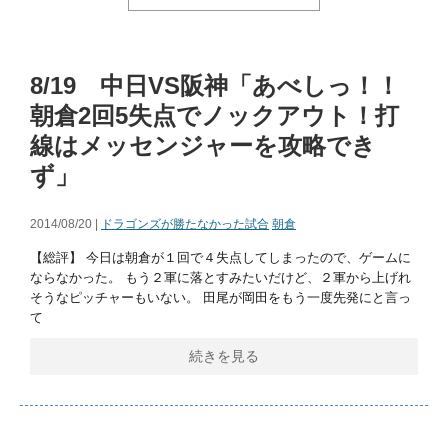
8/19 中日VS阪神「あべしっ！！
朝倉2回5失点でノックアウト！打
線はメッセンジャーを攻略でき
ず」
2014/08/20 |
ドラゴンズが勝たなかった試合
朝倉
【総評】 今日は朝倉が１回で４失点してしまったので、ゲームに
ならなかった。 もう２軍に落とすみたいだけど、２軍から上げれ
そうなピッチャーもいない。 田尾が岡田をもう一度先発にと言っ
て
続きを見る