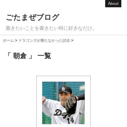
About
ごたまぜブログ
書きたいことを書きたい時に好きなだけ。
ホーム
>
ドラゴンズが勝たなかった試合
>
「 朝倉 」 一覧