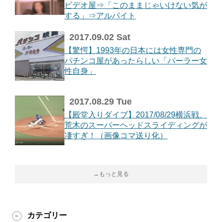
ビデオ屋⇒「このままじゃいけない気が
する」⇒アルバイト
2017.09.02 Sat
【驚愕】1993年の日本には女性専門の
パチンコ屋があったらしい「パーラー女
性自身」
2017.08.29 Tue
【殿堂入りダイブ】2017/08/29横浜戦、
荒木のスーパーヘッドスライディングが
凄すぎ！（画像コマ送り化）
→もっと見る
カテゴリー