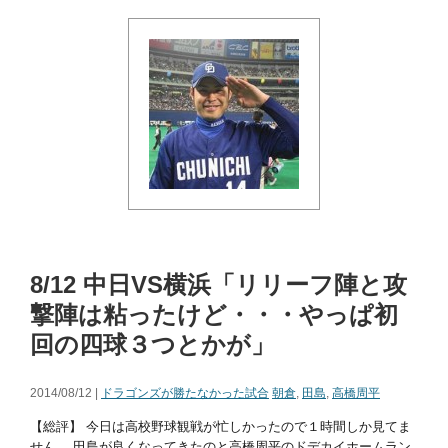
8/12 中日VS横浜「リリーフ陣と攻
撃陣は粘ったけど・・・やっぱ初
回の四球３つとかが」
2014/08/12 |
ドラゴンズが勝たなかった試合
朝倉
,
田島
,
高橋周平
【総評】 今日は高校野球観戦が忙しかったので１時間しか見てま
せん。 田島が良くなってきたのと高橋周平のドデカイホームラン