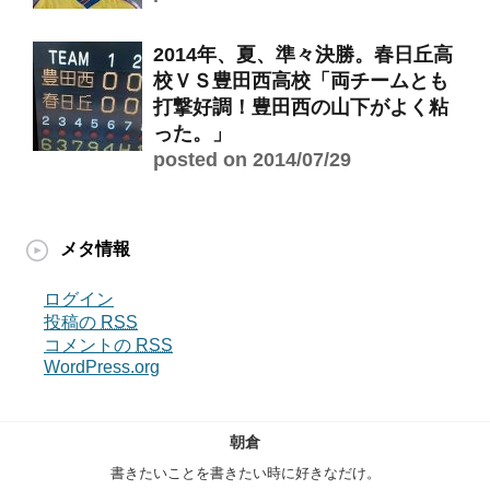
2014年、夏、準々決勝。春日丘高
校ＶＳ豊田西高校「両チームとも
打撃好調！豊田西の山下がよく粘
った。」
posted on 2014/07/29
メタ情報
ログイン
投稿の
RSS
コメントの
RSS
WordPress.org
朝倉
書きたいことを書きたい時に好きなだけ。