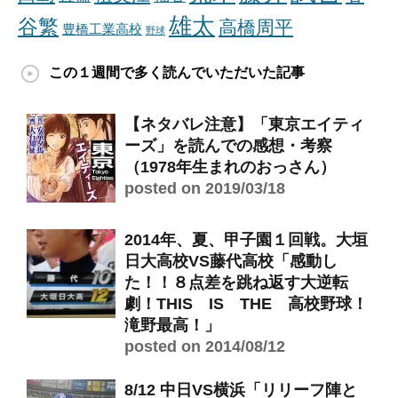
雄太
谷繁
高橋周平
豊橋工業高校
野球
この１週間で多く読んでいただいた記事
【ネタバレ注意】「東京エイティ
ーズ」を読んでの感想・考察
（1978年生まれのおっさん）
posted on 2019/03/18
2014年、夏、甲子園１回戦。大垣
日大高校VS藤代高校「感動し
た！！８点差を跳ね返す大逆転
劇！THIS IS THE 高校野球！
滝野最高！」
posted on 2014/08/12
8/12 中日VS横浜「リリーフ陣と