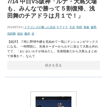
7/14 中日VS阪神「ルナ・大島欠場
も、みんなで勝って５割復帰、浅
田舞のチアドラは月１で！」
2014/07/14 |
ドラゴンズが勝った試合
チアドラ
,
又吉
,
和田
,
朝倉
,
森野
,
浅田舞
,
福谷
,
藤井
,
谷
【総評】 ７時に野球中継を見始めて一気にテンションがマックス
になる。 一時間前に、先発オーダーからルナに加えて大島も外れ
てて、「おいおいルナが休みだし、先発朝倉だから大島もまとめ
て休養か？」なんて
続きを見る