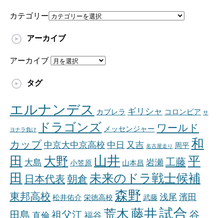
カテゴリー
アーカイブ
アーカイブ
タグ
エルナンデス
ギリシャ
カブレラ
コロンビア
サ
ドラゴンズ
ワールド
メッセンジャー
ヨナラ負け
和
カップ
中京大中京高校
中日
又吉
周平
名古屋走り
山井
田
平
大野
工藤
大島
岩瀬
小笠原
山本昌
田
未来のドラ戦士候補
日本代表
朝倉
森野
東邦高校
浅尾
濱田
松井佑介
栄徳高校
武藤
試合
藤井
荒木
田島
祖父江
谷
直倫
福谷