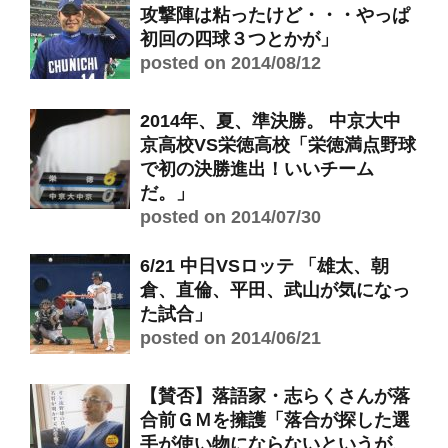
攻撃陣は粘ったけど・・・やっぱ
初回の四球３つとかが」
posted on 2014/08/12
2014年、夏、準決勝。 中京大中
京高校VS栄徳高校「栄徳満点野球
で初の決勝進出！いいチーム
だ。」
posted on 2014/07/30
6/21 中日VSロッテ 「雄太、朝
倉、直倫、平田、武山が気になっ
た試合」
posted on 2014/06/21
【賛否】落語家・志らくさんが落
合前ＧＭを擁護「落合が探した選
手が使い物にならないというが、