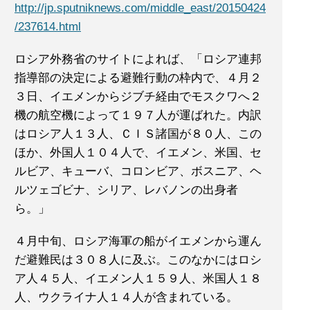
http://jp.sputniknews.com/middle_east/20150424
/237614.html
ロシア外務省のサイトによれば、「ロシア連邦
指導部の決定による避難行動の枠内で、４月２
３日、イエメンからジブチ経由でモスクワへ２
機の航空機によって１９７人が運ばれた。内訳
はロシア人１３人、ＣＩＳ諸国が８０人、この
ほか、外国人１０４人で、イエメン、米国、セ
ルビア、キューバ、コロンビア、ボスニア、ヘ
ルツェゴビナ、シリア、レバノンの出身者
ら。」
４月中旬、ロシア海軍の船がイエメンから運ん
だ避難民は３０８人に及ぶ。このなかにはロシ
ア人４５人、イエメン人１５９人、米国人１８
人、ウクライナ人１４人が含まれている。