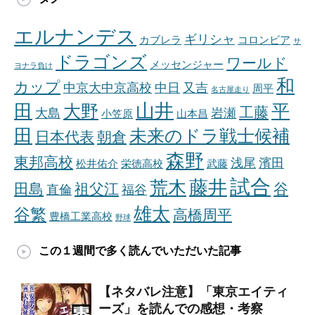
エルナンデス
ギリシャ
カブレラ
コロンビア
サ
ドラゴンズ
ワールド
メッセンジャー
ヨナラ負け
和
カップ
中京大中京高校
中日
又吉
周平
名古屋走り
山井
田
平
大野
工藤
大島
岩瀬
小笠原
山本昌
田
未来のドラ戦士候補
日本代表
朝倉
森野
東邦高校
浅尾
濱田
松井佑介
栄徳高校
武藤
試合
藤井
荒木
田島
祖父江
谷
直倫
福谷
雄太
谷繁
高橋周平
豊橋工業高校
野球
この１週間で多く読んでいただいた記事
【ネタバレ注意】「東京エイティ
ーズ」を読んでの感想・考察