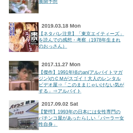
展開予想
2019.03.18 Mon
【ネタバレ注意】「東京エイティーズ」
を読んでの感想・考察（1978年生まれ
のおっさん）
2017.11.27 Mon
【傑作】1991年頃のan(アルバイトマガ
ジン)のＣＭがスゴイ！大人のレンタル
ビデオ屋⇒「このままじゃいけない気が
する」⇒アルバイト
2017.09.02 Sat
【驚愕】1993年の日本には女性専門の
パチンコ屋があったらしい「パーラー女
性自身」