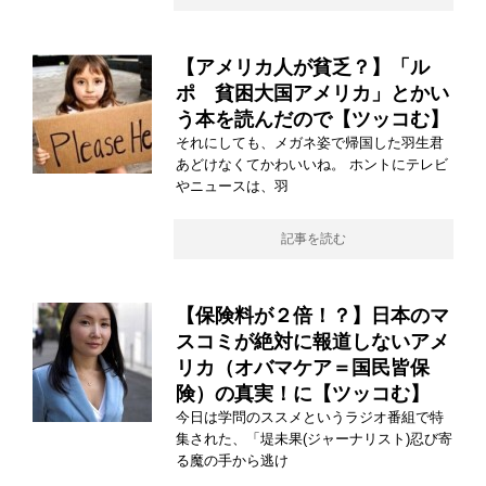
【アメリカ人が貧乏？】「ル
ポ 貧困大国アメリカ」とかい
う本を読んだので【ツッコむ】
それにしても、メガネ姿で帰国した羽生君
あどけなくてかわいいね。 ホントにテレビ
やニュースは、羽
記事を読む
【保険料が２倍！？】日本のマ
スコミが絶対に報道しないアメ
リカ（オバマケア＝国民皆保
険）の真実！に【ツッコむ】
今日は学問のススメというラジオ番組で特
集された、「堤未果(ジャーナリスト)忍び寄
る魔の手から逃け