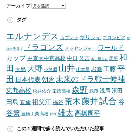
アーカイブ
タグ
エルナンデス
ギリシャ
カブレラ
コロンビア
サ
ドラゴンズ
ワールド
メッセンジャー
ヨナラ負け
和
カップ
中京大中京高校
中日
又吉
周平
名古屋走り
山井
田
平
大野
工藤
大島
岩瀬
小笠原
山本昌
田
未来のドラ戦士候補
日本代表
朝倉
森野
東邦高校
浅尾
濱田
松井佑介
栄徳高校
武藤
試合
藤井
荒木
田島
祖父江
谷
直倫
福谷
雄太
谷繁
高橋周平
豊橋工業高校
野球
この１週間で多く読んでいただいた記事