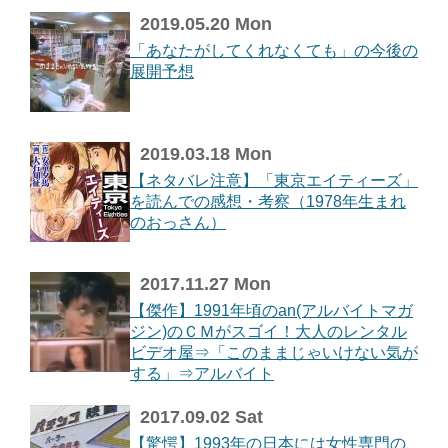
2019.05.20 Mon
「あなたがしてくれなくても」の今後の
展開予想
2019.03.18 Mon
【ネタバレ注意】「東京エイティーズ」
を読んでの感想・考察（1978年生まれ
のおっさん）
2017.11.27 Mon
【傑作】1991年頃のan(アルバイトマガ
ジン)のＣＭがスゴイ！大人のレンタル
ビデオ屋⇒「このままじゃいけない気が
する」⇒アルバイト
2017.09.02 Sat
【驚愕】1993年の日本には女性専門の