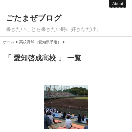
About
ごたまぜブログ
書きたいことを書きたい時に好きなだけ。
ホーム
>
高校野球（愛知県予選）
>
「 愛知啓成高校 」 一覧