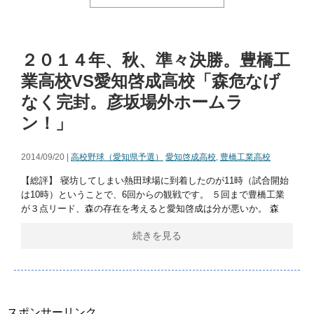
２０１４年、秋、準々決勝。豊橋工
業高校VS愛知啓成高校「森危なげ
なく完封。彦坂場外ホームラ
ン！」
2014/09/20 |
高校野球（愛知県予選）
愛知啓成高校
,
豊橋工業高校
【総評】 寝坊してしまい熱田球場に到着したのが11時（試合開始
は10時）ということで、6回からの観戦です。 ５回まで豊橋工業
が３点リード、森の存在を考えると愛知啓成は分が悪いか。 森
続きを見る
スポンサーリンク