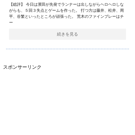
【総評】 今日は濱田が先発でランナーは出しながらヘロヘロしな
がらも、５回３失点とゲームを作った。 打つ方は藤井、松井、周
平、谷繁といったところが頑張った。 荒木のファインプレーはチ
ー
続きを見る
スポンサーリンク