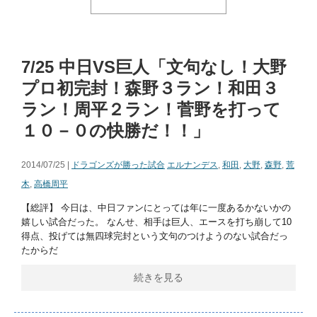
7/25 中日VS巨人「文句なし！大野
プロ初完封！森野３ラン！和田３
ラン！周平２ラン！菅野を打って
１０－０の快勝だ！！」
2014/07/25 |
ドラゴンズが勝った試合
エルナンデス
,
和田
,
大野
,
森野
,
荒
木
,
高橋周平
【総評】 今日は、中日ファンにとっては年に一度あるかないかの
嬉しい試合だった。 なんせ、相手は巨人、エースを打ち崩して10
得点、投げては無四球完封という文句のつけようのない試合だっ
たからだ
続きを見る