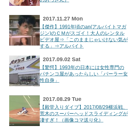
2017.11.27 Mon
【傑作】1991年頃のan(アルバイトマガ
ジン)のＣＭがスゴイ！大人のレンタル
ビデオ屋⇒「このままじゃいけない気が
する」⇒アルバイト
2017.09.02 Sat
【驚愕】1993年の日本には女性専門の
パチンコ屋があったらしい「パーラー女
性自身」
2017.08.29 Tue
【殿堂入りダイブ】2017/08/29横浜戦、
荒木のスーパーヘッドスライディングが
凄すぎ！（画像コマ送り化）