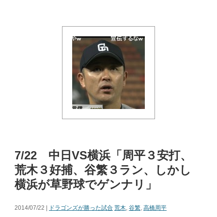
7/22 中日VS横浜「周平３安打、
荒木３好捕、谷繁３ラン、しかし
横浜が草野球でゲンナリ」
2014/07/22 |
ドラゴンズが勝った試合
荒木
,
谷繁
,
高橋周平