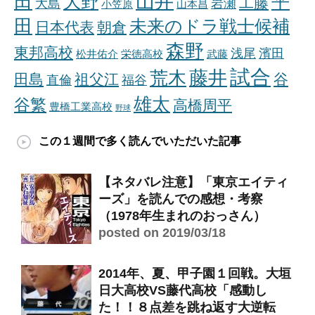
山井
田
平
大野
工藤
大島
岩瀬
小笠原
山本昌
田
未来のドラ戦士候補
日本代表
朝倉
森野
東邦高校
浅尾
濱田
松井佑介
栄徳高校
武藤
試合
藤井
荒木
田島
祖父江
谷
直倫
福谷
雄太
谷繁
高橋周平
豊橋工業高校
野球
この１週間で多く読んでいただいた記事
【ネタバレ注意】「東京エイティ
ーズ」を読んでの感想・考察
（1978年生まれのおっさん）
posted on 2019/03/18
2014年、夏、甲子園１回戦。大垣
日大高校VS藤代高校「感動し
た！！８点差を跳ね返す大逆転