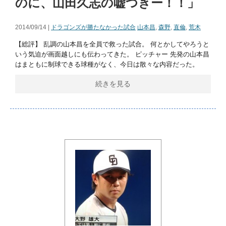
のに、山田久志の嘘つきー！！」
2014/09/14 |
ドラゴンズが勝たなかった試合
山本昌
,
森野
,
直倫
,
荒木
【総評】 乱調の山本昌を全員で救った試合。 何とかしてやろうと
いう気迫が画面越しにも伝わってきた。 ピッチャー 先発の山本昌
はまともに制球できる球種がなく、今日は散々な内容だった。
続きを見る