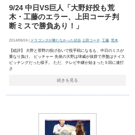
9/24 中日VS巨人「大野好投も荒
木・工藤のエラー、上田コーチ判
断ミスで勝負あり！」
2014/09/24 |
ドラゴンズが勝たなかった試合
上田コーチ
,
工藤
,
荒木
【総評】 大野と菅野の投げ合いで投手戦になるも、中日のミスが
重なり負け。 ピッチャー 先発の大野は球威が抜群で序盤はナイス
ピッチングだった様子。 ただ、テレビ中継が始まった５回に連打
さ
続きを見る