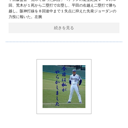
回、荒木が１死から二塁打で出塁し、平田の右越え二塁打で勝ち
越し。阪神打線を８回途中まで１失点に抑えた先発ジョーダンの
力投に報いた。左腕
続きを見る