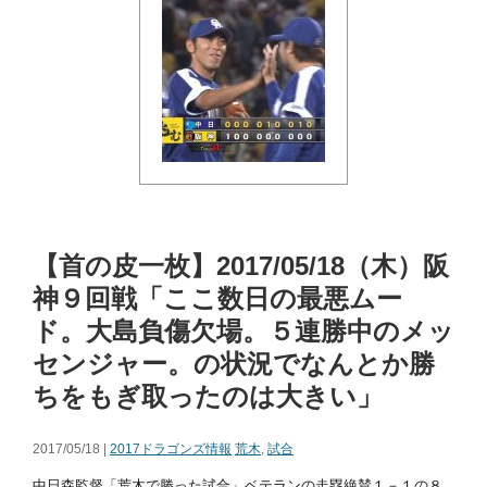
【首の皮一枚】2017/05/18（木）阪
神９回戦「ここ数日の最悪ムー
ド。大島負傷欠場。５連勝中のメッ
センジャー。の状況でなんとか勝
ちをもぎ取ったのは大きい」
2017/05/18 |
2017ドラゴンズ情報
荒木
,
試合
中日森監督「荒木で勝った試合」ベテランの走塁絶賛１－１の８