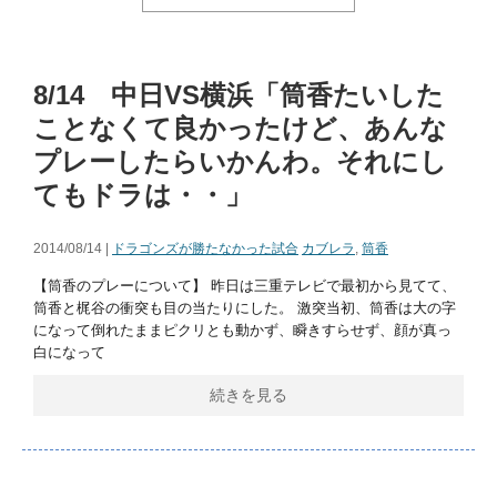
8/14 中日VS横浜「筒香たいした
ことなくて良かったけど、あんな
プレーしたらいかんわ。それにし
てもドラは・・」
2014/08/14 |
ドラゴンズが勝たなかった試合
カブレラ
,
筒香
【筒香のプレーについて】 昨日は三重テレビで最初から見てて、
筒香と梶谷の衝突も目の当たりにした。 激突当初、筒香は大の字
になって倒れたままピクリとも動かず、瞬きすらせず、顔が真っ
白になって
続きを見る