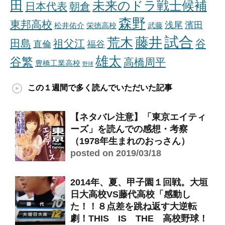
田
未来のドラ戦士候補
日本代表
朝倉
森野
東邦高校
浅尾
濱田
松井佑介
栄徳高校
武藤
試合
藤井
荒木
田島
祖父江
谷
直倫
福谷
雄太
谷繁
高橋周平
豊橋工業高校
野球
この１週間で多く読んでいただいた記事
【ネタバレ注意】「東京エイティ
ーズ」を読んでの感想・考察
（1978年生まれのおっさん）
posted on 2019/03/18
2014年、夏、甲子園１回戦。大垣
日大高校VS藤代高校「感動し
た！！８点差を跳ね返す大逆転
劇！THIS IS THE 高校野球！