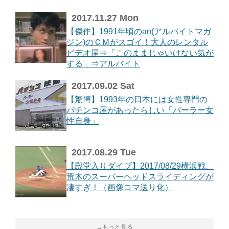
2017.11.27 Mon
【傑作】1991年頃のan(アルバイトマガ
ジン)のＣＭがスゴイ！大人のレンタル
ビデオ屋⇒「このままじゃいけない気が
する」⇒アルバイト
2017.09.02 Sat
【驚愕】1993年の日本には女性専門の
パチンコ屋があったらしい「パーラー女
性自身」
2017.08.29 Tue
【殿堂入りダイブ】2017/08/29横浜戦、
荒木のスーパーヘッドスライディングが
凄すぎ！（画像コマ送り化）
→もっと見る