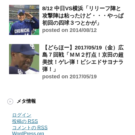
8/12 中日VS横浜「リリーフ陣と
攻撃陣は粘ったけど・・・やっぱ
初回の四球３つとかが」
posted on 2014/08/12
【どらほー】2017/05/19（金）広
島７回戦「ＭＭ２打点！京田の超
美技！ゲレ弾！ビシエドサヨナラ
弾！」
posted on 2017/05/19
メタ情報
ログイン
投稿の
RSS
コメントの
RSS
WordPress.org