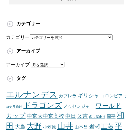
カテゴリー
カテゴリー
アーカイブ
アーカイブ
タグ
エルナンデス
ギリシャ
カブレラ
コロンビア
サ
ドラゴンズ
ワールド
メッセンジャー
ヨナラ負け
和
カップ
中京大中京高校
中日
又吉
周平
名古屋走り
山井
田
平
大野
工藤
大島
岩瀬
小笠原
山本昌