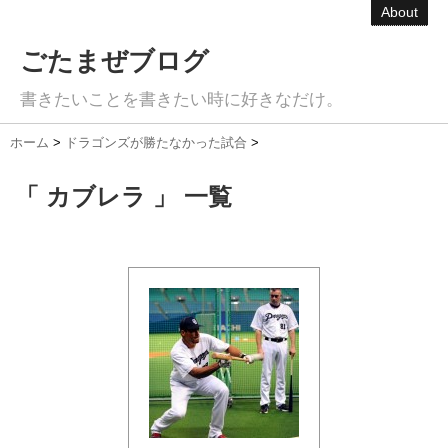
About
ごたまぜブログ
書きたいことを書きたい時に好きなだけ。
ホーム
>
ドラゴンズが勝たなかった試合
>
「 カブレラ 」 一覧