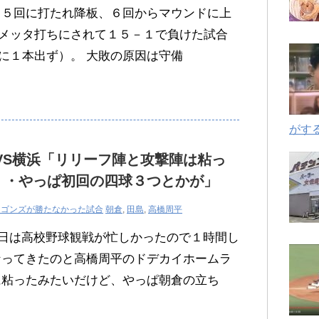
も５回に打たれ降板、６回からマウンドに上
メッタ打ちにされて１５－１で負けた試合
に１本出ず）。 大敗の原因は守備
がす
中日VS横浜「リリーフ陣と攻撃陣は粘っ
・・やっぱ初回の四球３つとかが」
ラゴンズが勝たなかった試合
朝倉
,
田島
,
高橋周平
今日は高校野球観戦が忙しかったので１時間し
なってきたのと高橋周平のドデカイホームラ
に粘ったみたいだけど、やっぱ朝倉の立ち