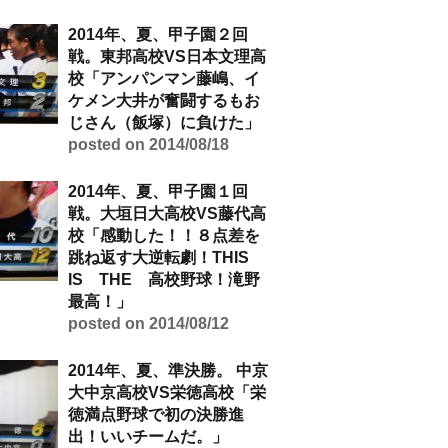
2014年、夏、甲子園２回
戦。東邦高校VS日本文理高
校「アンパンマン藤嶋、イ
ケメン大井が奮闘するもお
じさん（飯塚）に負けた」
posted on 2014/08/18
2014年、夏、甲子園１回
戦。大垣日大高校VS藤代高
校「感動した！！８点差を
跳ね返す大逆転劇！THIS
IS THE 高校野球！滝野
最高！」
posted on 2014/08/12
2014年、夏、準決勝。 中京
大中京高校VS栄徳高校「栄
徳満点野球で初の決勝進
出！いいチームだ。」