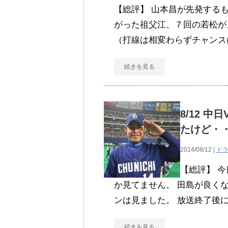
【総評】 山本昌が先発する
がった祖父江、７回の若松が
（打線は相変わらずチャンス
続きを見る
8/12 
たけど・
2014/08/12 |
ド
【総評】 
か見てません。 田島が良く
ンは見ました。 放送終了後
続きを見る