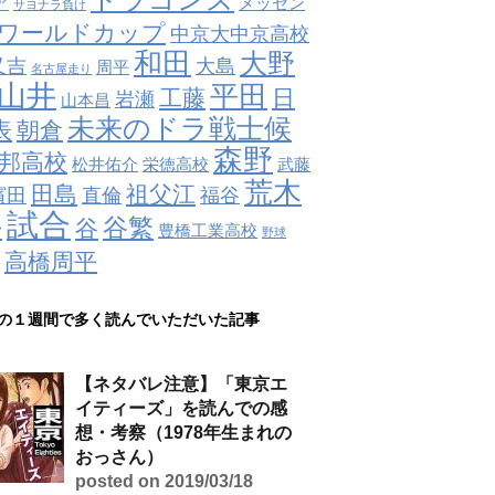
ア
メッセン
サヨナラ負け
ワールドカップ
中京大中京高校
和田
大野
又吉
大島
周平
名古屋走り
山井
平田
工藤
日
岩瀬
山本昌
未来のドラ戦士候
表
朝倉
森野
邦高校
松井佑介
栄徳高校
武藤
荒木
田島
祖父江
濱田
直倫
福谷
試合
井
谷繁
谷
豊橋工業高校
野球
高橋周平
の１週間で多く読んでいただいた記事
【ネタバレ注意】「東京エ
イティーズ」を読んでの感
想・考察（1978年生まれの
おっさん）
posted on 2019/03/18