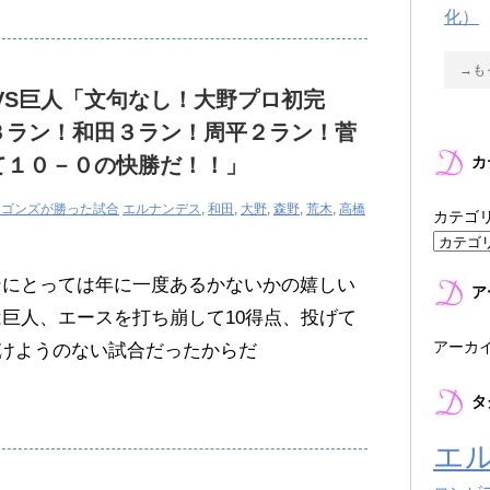
化）
→も
中日VS巨人「文句なし！大野プロ初完
３ラン！和田３ラン！周平２ラン！菅
て１０－０の快勝だ！！」
カ
ラゴンズが勝った試合
エルナンデス
,
和田
,
大野
,
森野
,
荒木
,
高橋
カテゴ
ンにとっては年に一度あるかないかの嬉しい
ア
は巨人、エースを打ち崩して10得点、投げて
アーカ
けようのない試合だったからだ
タ
エ