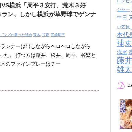
ロンビ
中日VS横浜「周平３安打、荒木３好
ジャー
３ラン、しかし横浜が草野球でゲンナ
中日
小笠原
本代
ラゴンズが勝った試合
荒木
,
谷繁
,
高橋周平
補
東
でランナーは出しながらヘロヘロしながら
浅尾
った。 打つ方は藤井、松井、周平、谷繁と
藤
荒木のファインプレーはチー
雄太
こ