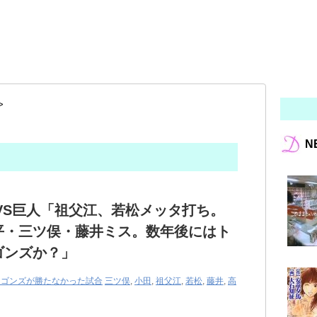
>
N
中日VS巨人「祖父江、若松メッタ打ち。
平・三ツ俣・藤井ミス。数年後にはト
ゴンズか？」
ラゴンズが勝たなかった試合
三ツ俣
,
小田
,
祖父江
,
若松
,
藤井
,
高