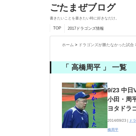
ごたまぜブログ
書きたいことを書きたい時に好きなだけ。
TOP
2017ドラゴンズ情報
ホーム
>
ドラゴンズが勝たなかった試合
「 高橋周平 」 一覧
9/23 
小田・周
ヨタドラ
2014/09/23 |
ド
橋周平