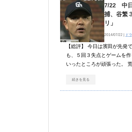
7/22 
捕、谷繁
リ」
2014/07/22 |
ド
【総評】 今日は濱田が先発
も、５回３失点とゲームを作
いったところが頑張った。 
続きを見る