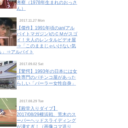
考察（1978年生まれのおっさ
ん）
2017.11.27 Mon
【傑作】1991年頃のan(アル
バイトマガジン)のＣＭがスゴ
イ！大人のレンタルビデオ屋
⇒「このままじゃいけない気
る」⇒アルバイト
2017.09.02 Sat
【驚愕】1993年の日本には女
性専門のパチンコ屋があった
らしい「パーラー女性自身」
2017.08.29 Tue
【殿堂入りダイブ】
2017/08/29横浜戦、荒木のス
ーパーヘッドスライディング
が凄すぎ！（画像コマ送り