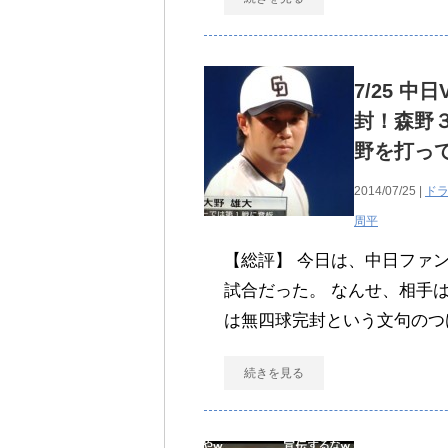
7/25 
封！森野
野を打っ
2014/07/25 |
ド
周平
【総評】 今日は、中日ファ
試合だった。 なんせ、相手
は無四球完封という文句のつ
続きを見る